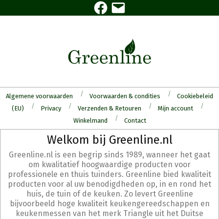
Facebook
E-
Skip
mail
to
content
Algemene voorwaarden
Voorwaarden & condities
Cookiebeleid
(EU)
Privacy
Verzenden & Retouren
Mijn account
Winkelmand
Contact
Secondary
Welkom bij Greenline.nl
Navigation
Greenline.nl is een begrip sinds 1989, wanneer het gaat
Menu
om kwalitatief hoogwaardige producten voor
professionele en thuis tuinders. Greenline bied kwaliteit
producten voor al uw benodigdheden op, in en rond het
huis, de tuin of de keuken. Zo levert Greenline
bijvoorbeeld hoge kwaliteit keukengereedschappen en
keukenmessen van het merk Triangle uit het Duitse