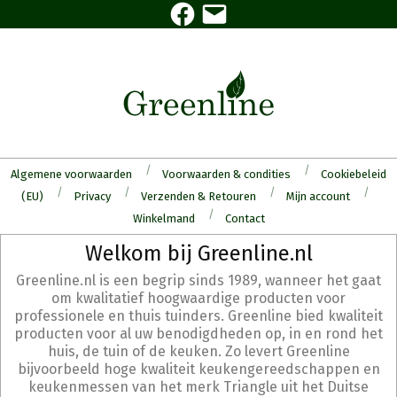
Facebook
E-
Skip
mail
to
content
Algemene voorwaarden
Voorwaarden & condities
Cookiebeleid
(EU)
Privacy
Verzenden & Retouren
Mijn account
Winkelmand
Contact
Secondary
Welkom bij Greenline.nl
Navigation
Greenline.nl is een begrip sinds 1989, wanneer het gaat
Menu
om kwalitatief hoogwaardige producten voor
professionele en thuis tuinders. Greenline bied kwaliteit
producten voor al uw benodigdheden op, in en rond het
huis, de tuin of de keuken. Zo levert Greenline
bijvoorbeeld hoge kwaliteit keukengereedschappen en
keukenmessen van het merk Triangle uit het Duitse