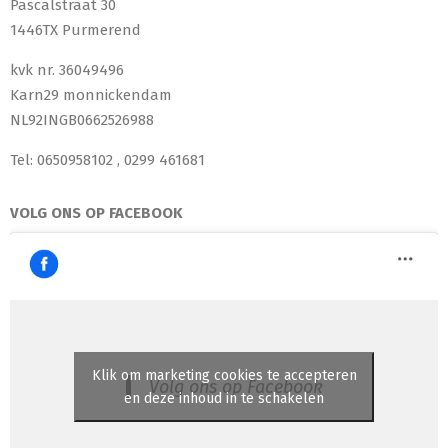
Pascalstraat 30
1446TX Purmerend
kvk nr. 36049496
Karn29 monnickendam
NL92INGB0662526988
Tel: 0650958102 , 0299 461681
VOLG ONS OP FACEBOOK
Klik om marketing cookies te accepteren
Volg ons op Facebook
en deze inhoud in te schakelen