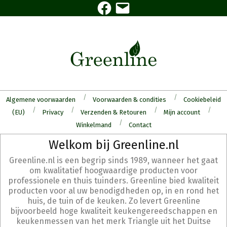
Facebook
E-
Skip
mail
to
content
Algemene voorwaarden
Voorwaarden & condities
Cookiebeleid
(EU)
Privacy
Verzenden & Retouren
Mijn account
Winkelmand
Contact
Secondary
Welkom bij Greenline.nl
Navigation
Greenline.nl is een begrip sinds 1989, wanneer het gaat
Menu
om kwalitatief hoogwaardige producten voor
professionele en thuis tuinders. Greenline bied kwaliteit
producten voor al uw benodigdheden op, in en rond het
huis, de tuin of de keuken. Zo levert Greenline
bijvoorbeeld hoge kwaliteit keukengereedschappen en
keukenmessen van het merk Triangle uit het Duitse