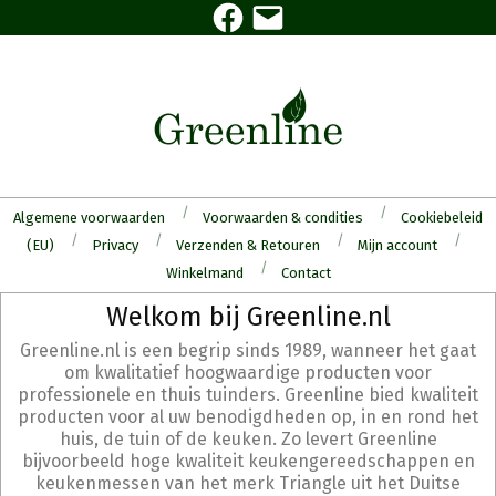
Facebook
E-
Skip
mail
to
content
Algemene voorwaarden
Voorwaarden & condities
Cookiebeleid
(EU)
Privacy
Verzenden & Retouren
Mijn account
Winkelmand
Contact
Secondary
Welkom bij Greenline.nl
Navigation
Greenline.nl is een begrip sinds 1989, wanneer het gaat
Menu
om kwalitatief hoogwaardige producten voor
professionele en thuis tuinders. Greenline bied kwaliteit
producten voor al uw benodigdheden op, in en rond het
huis, de tuin of de keuken. Zo levert Greenline
bijvoorbeeld hoge kwaliteit keukengereedschappen en
keukenmessen van het merk Triangle uit het Duitse