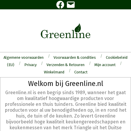
Facebook
E-
Skip
mail
to
content
Algemene voorwaarden
Voorwaarden & condities
Cookiebeleid
(EU)
Privacy
Verzenden & Retouren
Mijn account
Winkelmand
Contact
Secondary
Welkom bij Greenline.nl
Navigation
Greenline.nl is een begrip sinds 1989, wanneer het gaat
Menu
om kwalitatief hoogwaardige producten voor
professionele en thuis tuinders. Greenline bied kwaliteit
producten voor al uw benodigdheden op, in en rond het
huis, de tuin of de keuken. Zo levert Greenline
bijvoorbeeld hoge kwaliteit keukengereedschappen en
keukenmessen van het merk Triangle uit het Duitse