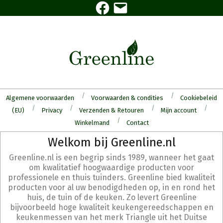
Facebook
E-
Skip
mail
to
content
Algemene voorwaarden
Voorwaarden & condities
Cookiebeleid
(EU)
Privacy
Verzenden & Retouren
Mijn account
Winkelmand
Contact
Secondary
Welkom bij Greenline.nl
Navigation
Greenline.nl is een begrip sinds 1989, wanneer het gaat
Menu
om kwalitatief hoogwaardige producten voor
professionele en thuis tuinders. Greenline bied kwaliteit
producten voor al uw benodigdheden op, in en rond het
huis, de tuin of de keuken. Zo levert Greenline
bijvoorbeeld hoge kwaliteit keukengereedschappen en
keukenmessen van het merk Triangle uit het Duitse