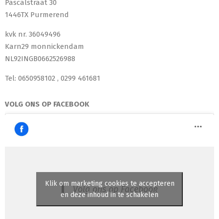
Pascalstraat 30
1446TX Purmerend
kvk nr. 36049496
Karn29 monnickendam
NL92INGB0662526988
Tel: 0650958102 , 0299 461681
VOLG ONS OP FACEBOOK
Klik om marketing cookies te accepteren
Volg ons op Facebook
en deze inhoud in te schakelen