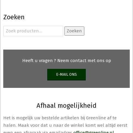
variaties.
Deze
Zoeken
optie
kan
Zoeken
Zoeken
gekozen
naar:
worden
op
de
Heeft u vragen ? Neem contact met ons op
productpagina
E-MAIL ONS
Afhaal mogelijkheid
Het is mogelijk uw bestelde artikelen bij Greenline af te
halen. Maak voor dat u naar de winkel komt wel altijd eerst
even een afspraak via emailadres
office@greenline.nl
.