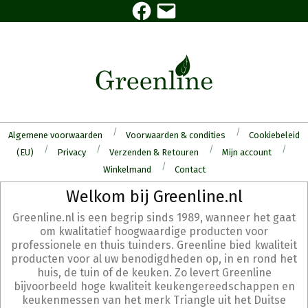
Facebook
E-
Skip
mail
to
content
Algemene voorwaarden
Voorwaarden & condities
Cookiebeleid
(EU)
Privacy
Verzenden & Retouren
Mijn account
Winkelmand
Contact
Secondary
Welkom bij Greenline.nl
Navigation
Greenline.nl is een begrip sinds 1989, wanneer het gaat
Menu
om kwalitatief hoogwaardige producten voor
professionele en thuis tuinders. Greenline bied kwaliteit
producten voor al uw benodigdheden op, in en rond het
huis, de tuin of de keuken. Zo levert Greenline
bijvoorbeeld hoge kwaliteit keukengereedschappen en
keukenmessen van het merk Triangle uit het Duitse