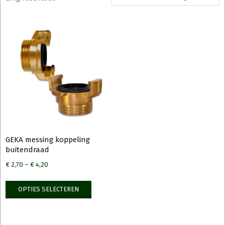
GEKA messing koppeling
buitendraad
€
2,70
–
€
4,20
Dit
OPTIES SELECTEREN
product
heeft
meerdere