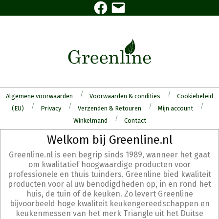
Facebook
E-
Skip
mail
to
content
Algemene voorwaarden
Voorwaarden & condities
Cookiebeleid
(EU)
Privacy
Verzenden & Retouren
Mijn account
Winkelmand
Contact
Secondary
Welkom bij Greenline.nl
Navigation
Greenline.nl is een begrip sinds 1989, wanneer het gaat
Menu
om kwalitatief hoogwaardige producten voor
professionele en thuis tuinders. Greenline bied kwaliteit
producten voor al uw benodigdheden op, in en rond het
huis, de tuin of de keuken. Zo levert Greenline
bijvoorbeeld hoge kwaliteit keukengereedschappen en
keukenmessen van het merk Triangle uit het Duitse