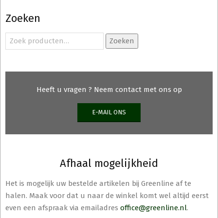
Deze
Zoeken
optie
kan
Zoeken
Zoeken
gekozen
naar:
worden
op
de
Heeft u vragen ? Neem contact met ons op
productpagina
E-MAIL ONS
Afhaal mogelijkheid
Het is mogelijk uw bestelde artikelen bij Greenline af te
halen. Maak voor dat u naar de winkel komt wel altijd eerst
even een afspraak via emailadres
office@greenline.nl
.