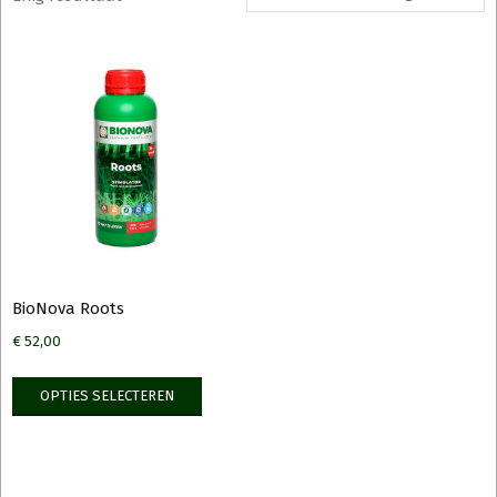
BioNova Roots
€
52,00
Dit
OPTIES SELECTEREN
product
heeft
meerdere
variaties.