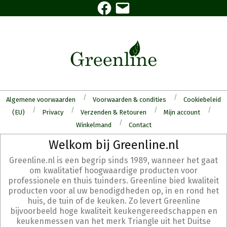
Facebook
E-
Skip
mail
to
content
Algemene voorwaarden
Voorwaarden & condities
Cookiebeleid
(EU)
Privacy
Verzenden & Retouren
Mijn account
Winkelmand
Contact
Secondary
Welkom bij Greenline.nl
Navigation
Greenline.nl is een begrip sinds 1989, wanneer het gaat
Menu
om kwalitatief hoogwaardige producten voor
professionele en thuis tuinders. Greenline bied kwaliteit
producten voor al uw benodigdheden op, in en rond het
huis, de tuin of de keuken. Zo levert Greenline
bijvoorbeeld hoge kwaliteit keukengereedschappen en
keukenmessen van het merk Triangle uit het Duitse