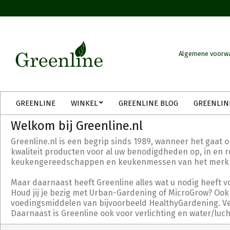
Skip
to
content
Algemene voorw
Secondary
GREENLINE
WINKEL
GREENLINE BLOG
GREENLIN
Navigation
Menu
Welkom bij Greenline.nl
Greenline.nl is een begrip sinds 1989, wanneer het gaat 
kwaliteit producten voor al uw benodigdheden op, in en ro
keukengereedschappen en keukenmessen van het merk Tri
Maar daarnaast heeft Greenline alles wat u nodig heeft v
Houd jij je bezig met Urban-Gardening of MicroGrow? Ook 
voedingsmiddelen van bijvoorbeeld HealthyGardening. Verd
Daarnaast is Greenline ook voor verlichting en water/luc