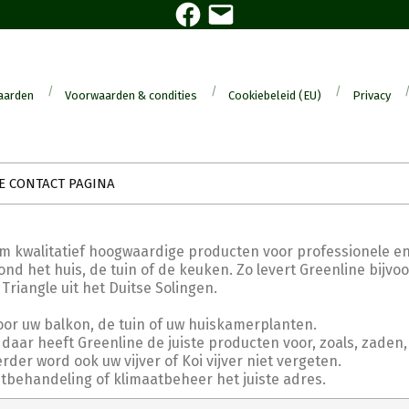
Facebook
E-
mail
aarden
Voorwaarden & condities
Cookiebeleid (EU)
Privacy
E CONTACT PAGINA
om kwalitatief hoogwaardige producten voor professionele en
nd het huis, de tuin of de keuken. Zo levert Greenline bijvo
angle uit het Duitse Solingen.
oor uw balkon, de tuin of uw huiskamerplanten.
daar heeft Greenline de juiste producten voor, zoals, zaden,
er word ook uw vijver of Koi vijver niet vergeten.
htbehandeling of klimaatbeheer het juiste adres.