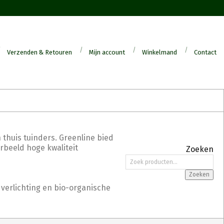
Verzenden & Retouren
Mijn account
Winkelmand
Contact
 thuis tuinders. Greenline bied
orbeeld hoge kwaliteit
Zoeken
Zoeken
naar:
Zoeken
 verlichting en bio-organische