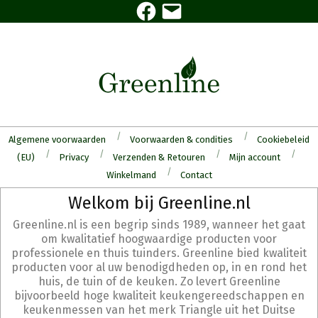
Facebook
E-
Skip
mail
to
content
Algemene voorwaarden
Voorwaarden & condities
Cookiebeleid
(EU)
Privacy
Verzenden & Retouren
Mijn account
Winkelmand
Contact
Secondary
Welkom bij Greenline.nl
Navigation
Greenline.nl is een begrip sinds 1989, wanneer het gaat
Menu
om kwalitatief hoogwaardige producten voor
professionele en thuis tuinders. Greenline bied kwaliteit
producten voor al uw benodigdheden op, in en rond het
huis, de tuin of de keuken. Zo levert Greenline
bijvoorbeeld hoge kwaliteit keukengereedschappen en
keukenmessen van het merk Triangle uit het Duitse