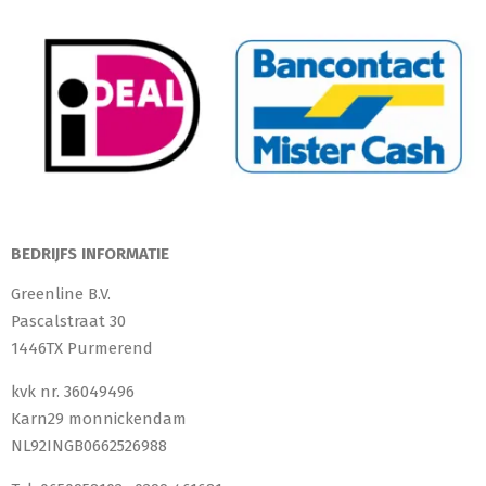
BEDRIJFS INFORMATIE
Greenline B.V.
Pascalstraat 30
1446TX Purmerend
kvk nr. 36049496
Karn29 monnickendam
NL92INGB0662526988