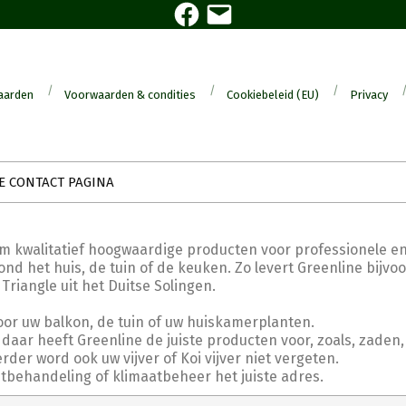
Facebook
E-
mail
aarden
Voorwaarden & condities
Cookiebeleid (EU)
Privacy
E CONTACT PAGINA
om kwalitatief hoogwaardige producten voor professionele en
nd het huis, de tuin of de keuken. Zo levert Greenline bijvo
angle uit het Duitse Solingen.
oor uw balkon, de tuin of uw huiskamerplanten.
daar heeft Greenline de juiste producten voor, zoals, zaden,
er word ook uw vijver of Koi vijver niet vergeten.
htbehandeling of klimaatbeheer het juiste adres.