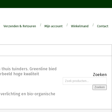
Verzenden & Retouren
Mijn account
Winkelmand
Contact
 thuis tuinders. Greenline bied
orbeeld hoge kwaliteit
Zoeken
Zoeken
naar:
Zoeken
 verlichting en bio-organische