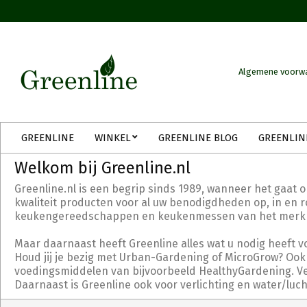
Skip
to
content
Algemene voorw
Secondary
GREENLINE
WINKEL
GREENLINE BLOG
GREENLIN
Navigation
Menu
Welkom bij Greenline.nl
Greenline.nl is een begrip sinds 1989, wanneer het gaat 
kwaliteit producten voor al uw benodigdheden op, in en ro
keukengereedschappen en keukenmessen van het merk Tri
Maar daarnaast heeft Greenline alles wat u nodig heeft v
Houd jij je bezig met Urban-Gardening of MicroGrow? Ook 
voedingsmiddelen van bijvoorbeeld HealthyGardening. Verd
Daarnaast is Greenline ook voor verlichting en water/luc