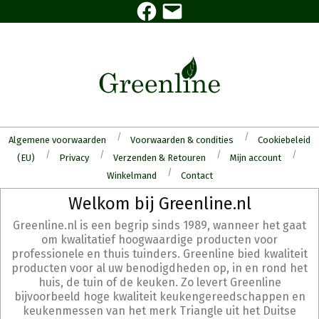
Facebook
E-
Skip
mail
to
content
Algemene voorwaarden
Voorwaarden & condities
Cookiebeleid
(EU)
Privacy
Verzenden & Retouren
Mijn account
Winkelmand
Contact
Secondary
Welkom bij Greenline.nl
Navigation
Greenline.nl is een begrip sinds 1989, wanneer het gaat
Menu
om kwalitatief hoogwaardige producten voor
professionele en thuis tuinders. Greenline bied kwaliteit
producten voor al uw benodigdheden op, in en rond het
huis, de tuin of de keuken. Zo levert Greenline
bijvoorbeeld hoge kwaliteit keukengereedschappen en
keukenmessen van het merk Triangle uit het Duitse