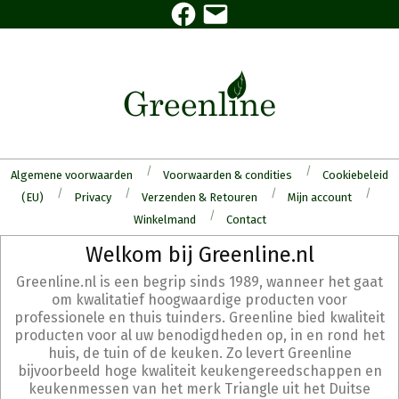
Facebook
E-
Skip
mail
to
content
Algemene voorwaarden
Voorwaarden & condities
Cookiebeleid
(EU)
Privacy
Verzenden & Retouren
Mijn account
Winkelmand
Contact
Secondary
Welkom bij Greenline.nl
Navigation
Greenline.nl is een begrip sinds 1989, wanneer het gaat
Menu
om kwalitatief hoogwaardige producten voor
professionele en thuis tuinders. Greenline bied kwaliteit
producten voor al uw benodigdheden op, in en rond het
huis, de tuin of de keuken. Zo levert Greenline
bijvoorbeeld hoge kwaliteit keukengereedschappen en
keukenmessen van het merk Triangle uit het Duitse