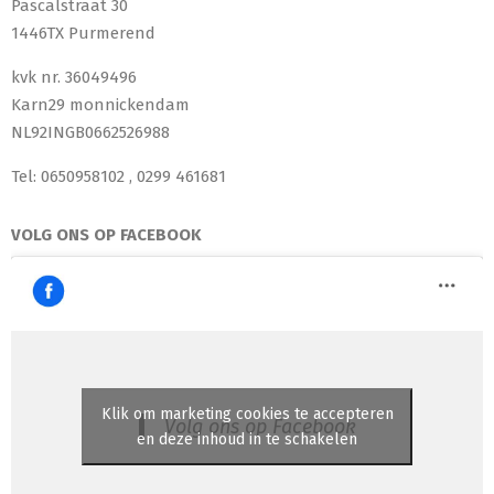
Pascalstraat 30
1446TX Purmerend
kvk nr. 36049496
Karn29 monnickendam
NL92INGB0662526988
Tel: 0650958102 , 0299 461681
VOLG ONS OP FACEBOOK
Klik om marketing cookies te accepteren
Volg ons op Facebook
en deze inhoud in te schakelen